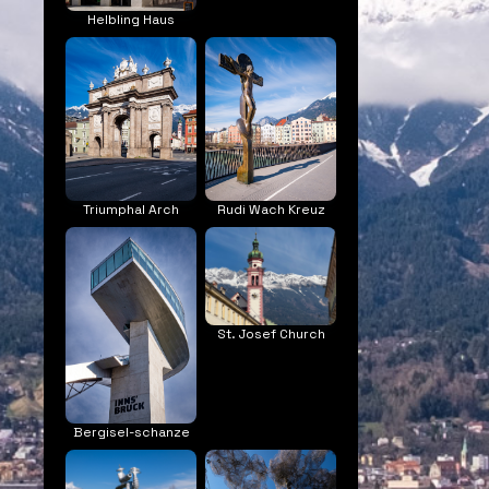
Helbling Haus
Triumphal Arch
Rudi Wach Kreuz
St. Josef Church
Bergisel-schanze